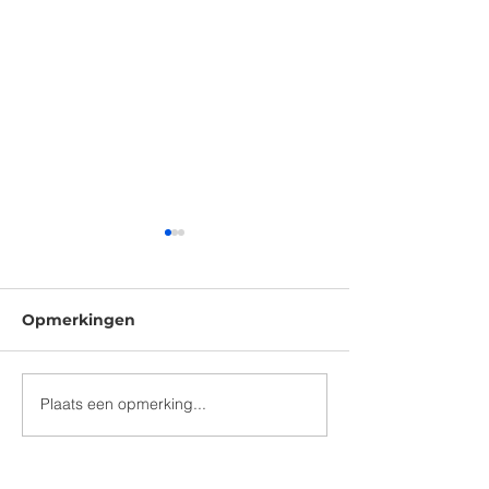
Opmerkingen
Plaats een opmerking...
Het Time to say
Herinneringsp
Goodbye Journal
2026