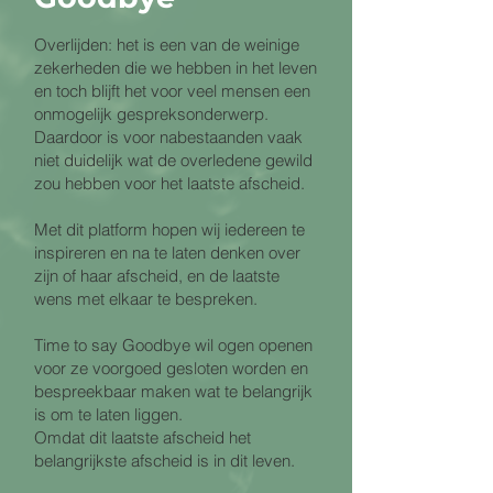
Overlijden: het is een van de weinige
zekerheden die we hebben in het leven
en toch blijft het voor veel mensen een
onmogelijk gespreksonderwerp.
Daardoor is voor nabestaanden vaak
niet duidelijk wat de overledene gewild
zou hebben voor het laatste afscheid.
Met dit platform hopen wij iedereen te
inspireren en na te laten denken over
zijn of haar afscheid, en de laatste
wens met elkaar te bespreken.
Time to say Goodbye wil ogen openen
voor ze voorgoed gesloten worden en
bespreekbaar maken wat te belangrijk
is om te laten liggen.
Omdat dit laatste afscheid het
belangrijkste afscheid is in dit leven.