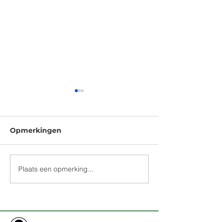
Opmerkingen
Plaats een opmerking...
Het Time to say
Herinneringsp
Goodbye Journal
2026